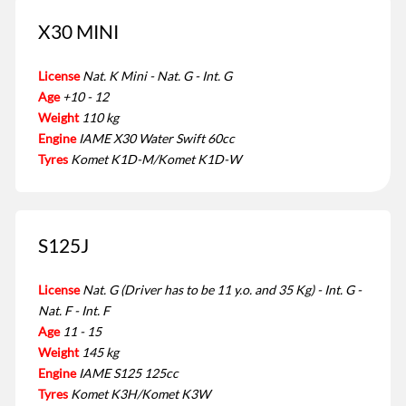
X30 MINI
License
Nat. K Mini - Nat. G - Int. G
Age
+10 - 12
Weight
110 kg
Engine
IAME X30 Water Swift 60cc
Tyres
Komet K1D-M/Komet K1D-W
S125J
License
Nat. G (Driver has to be 11 y.o. and 35 Kg) - Int. G -
Nat. F - Int. F
Age
11 - 15
Weight
145 kg
Engine
IAME S125 125cc
Tyres
Komet K3H/Komet K3W