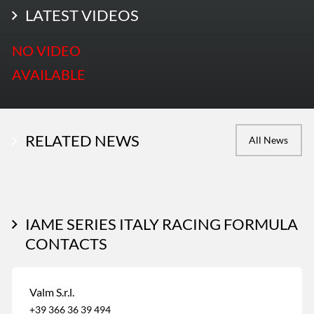
LATEST PHOTOS
LATEST VIDEOS
More Photos
NO VIDEO
AVAILABLE
RELATED NEWS
All News
IAME SERIES ITALY RACING FORMULA
CONTACTS
Valm S.r.l.
+39 366 36 39 494