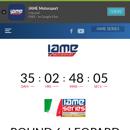
IAME Motorsport
×
VIEW
UnLead
FREE - In Google Play
FACEBOOK
YOUTUBE
IAME
MENU
35
02
48
05
:
:
:
DAYS
HRS
MINS
SECS